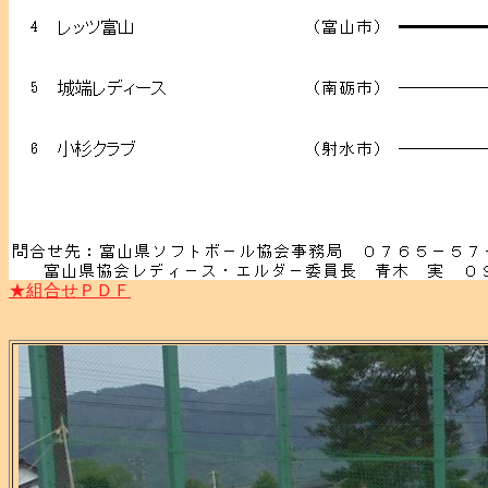
★組合せＰＤＦ